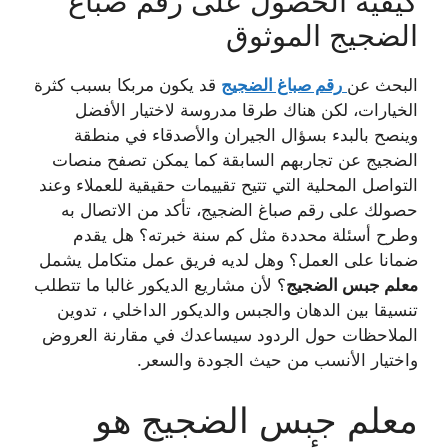
كيفية الحصول على رقم صباغ
الضجيج الموثوق
البحث عن
رقم صباغ الضجيج
قد يكون مربكا بسبب كثرة
الخيارات، لكن هناك طرقا مدروسة لاختيار الأفضل
وينصح بالبدء بسؤال الجيران والأصدقاء في منطقة
الضجيج عن تجاربهم السابقة كما يمكن تصفح منصات
التواصل المحلية التي تتيح تقييمات حقيقية للعملاء وعند
حصولك على رقم صباغ الضجيج، تأكد من الاتصال به
وطرح أسئلة محددة مثل كم سنة خبرته؟ هل يقدم
ضمانا على العمل؟ وهل لديه فريق عمل متكامل يشمل
معلم جبس الضجيج
؟ لأن مشاريع الديكور غالبا ما تتطلب
تنسيقا بين الدهان والجبس والديكور الداخلي ، تدوين
الملاحظات حول الردود سيساعدك في مقارنة العروض
واختيار الأنسب من حيث الجودة والسعر.
معلم جبس الضجيج هو