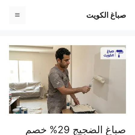
نتقل
لى
صباغ الكويت
القائمة
لمحتوى
صباغ الضجيج 29% خصم