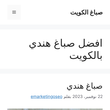
نتقل
لى
صباغ الكويت
القائمة
لمحتوى
افضل صباغ هندي
بالكويت
صباغ هندي
22 نوفمبر، 2023
بقلم
emarketingoseo