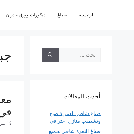
نتقل
لى
الرئيسية
صباغ
ديكورات وورق جدران
لمحتوى
جب
البحث
عن:
أحدث المقالات
في 
صباغ شاطر العمرية صبغ
وتشطيب منازل احترافي
13 فبراير، 2024
صباغ النقرة شاطر لجميع