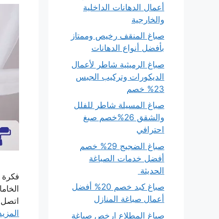
أعمال الدهانات الداخلية
والخارجية
صباغ المنقف رخيص وممتاز
بأفضل أنواع الدهانات
صباغ الرميثية شاطر لأعمال
الديكورات وتركيب الجبس
23% خصم
صباغ المسيلة شاطر للفلل
والشقق 26%خصم صبغ
احترافي
صباغ الضجيج 29% خصم
أفضل خدمات الصباغة
الحديثة
فكرة 
صباغ كبد خصم 20% أفضل
الخاما
أعمال صباغة المنازل
اتصل 
المزيد
صباغ المطلاع ارخص صباغة