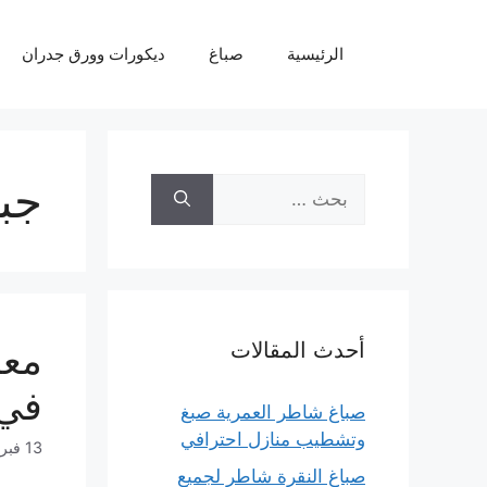
نتقل
لى
الرئيسية
صباغ
ديكورات وورق جدران
لمحتوى
جب
البحث
عن:
أحدث المقالات
في 
صباغ شاطر العمرية صبغ
وتشطيب منازل احترافي
13 فبراير، 2024
صباغ النقرة شاطر لجميع