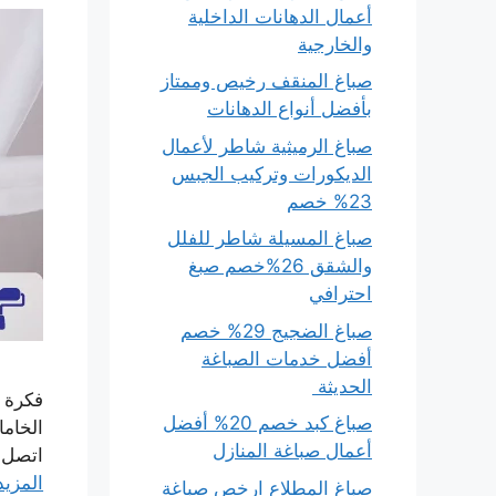
أعمال الدهانات الداخلية
والخارجية
صباغ المنقف رخيص وممتاز
بأفضل أنواع الدهانات
صباغ الرميثية شاطر لأعمال
الديكورات وتركيب الجبس
23% خصم
صباغ المسيلة شاطر للفلل
والشقق 26%خصم صبغ
احترافي
صباغ الضجيج 29% خصم
أفضل خدمات الصباغة
الحديثة
فكرة 
صباغ كبد خصم 20% أفضل
الخاما
أعمال صباغة المنازل
اتصل 
المزيد
صباغ المطلاع ارخص صباغة