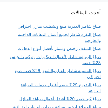
أحدث المقالات
صباغ شاطر العمرية صبغ وتشطيب منازل احترافي
صباغ النقرة شاطر لجميع أعمال الدهانات الداخلية
والخارجية
صباغ المنقف رخيص وممتاز بأفضل أنواع الدهانات
صباغ الرميثية شاطر لأعمال الديكورات وتركيب الجبس
23% خصم
صباغ المسيلة شاطر للفلل والشقق 26%خصم صبغ
احترافي
صباغ الضجيج 29% خصم أفضل خدمات الصباغة
الحديثة
صباغ كبد خصم 20% أفضل أعمال صباغة المنازل
صباغ المطلاع ارخص صباغة جدران بلمسات احترافية