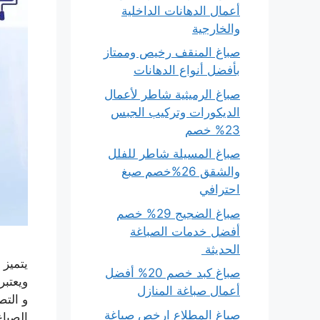
أعمال الدهانات الداخلية
والخارجية
صباغ المنقف رخيص وممتاز
بأفضل أنواع الدهانات
صباغ الرميثية شاطر لأعمال
الديكورات وتركيب الجبس
23% خصم
صباغ المسيلة شاطر للفلل
والشقق 26%خصم صبغ
احترافي
صباغ الضجيج 29% خصم
أفضل خدمات الصباغة
الحديثة
يتميز 
صباغ كبد خصم 20% أفضل
ويعتبر
أعمال صباغة المنازل
و التص
صباغ المطلاع ارخص صباغة
الصباغ