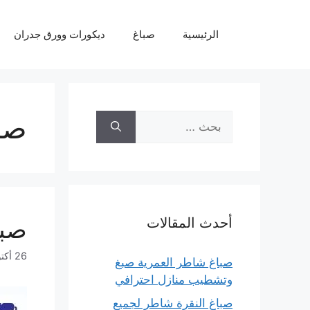
نتقل
لى
الرئيسية
صباغ
ديكورات وورق جدران
لمحتوى
صب
البحث
عن:
أحدث المقالات
صبا
26 أكتوبر، 2022
صباغ شاطر العمرية صبغ
وتشطيب منازل احترافي
صباغ النقرة شاطر لجميع