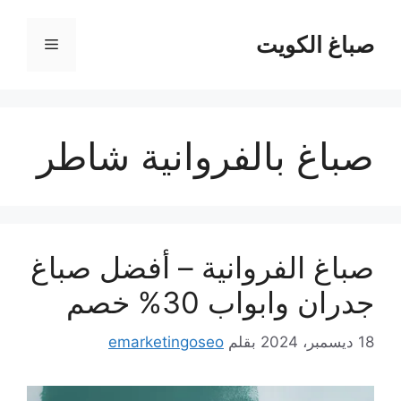
نتقل
لى
صباغ الكويت
القائمة
لمحتوى
صباغ بالفروانية شاطر
صباغ الفروانية – أفضل صباغ
جدران وابواب 30% خصم
18 ديسمبر، 2024
بقلم
emarketingoseo