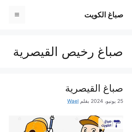
نتقل
لى
صباغ الكويت
القائمة
لمحتوى
صباغ رخيص القيصرية
صباغ القيصرية
25 يونيو، 2024
بقلم
Wael