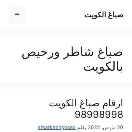
نتقل
لى
صباغ الكويت
القائمة
لمحتوى
صباغ شاطر ورخيص
بالكويت
ارقام صباغ الكويت
98998998
20 مارس، 2022
بقلم
emarketingoseo