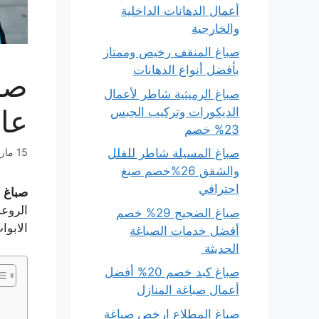
أعمال الدهانات الداخلية
والخارجية
صباغ المنقف رخيص وممتاز
بأفضل أنواع الدهانات
صباغ الرميثية شاطر لأعمال
عال
الديكورات وتركيب الجبس
23% خصم
صباغ المسيلة شاطر للفلل
15 مارس، 2026
والشقق 26%خصم صبغ
احترافي
صباغ 
الروعة
صباغ الضجيج 29% خصم
الابوا
أفضل خدمات الصباغة
الحديثة
صباغ كبد خصم 20% أفضل
أعمال صباغة المنازل
صباغ المطلاع ارخص صباغة