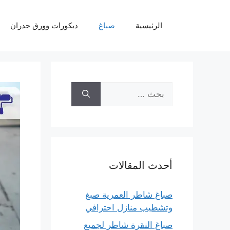
نتقل
لى
الرئيسية
صباغ
ديكورات وورق جدران
لمحتوى
البحث
عن:
أحدث المقالات
صباغ شاطر العمرية صبغ
وتشطيب منازل احترافي
صباغ النقرة شاطر لجميع