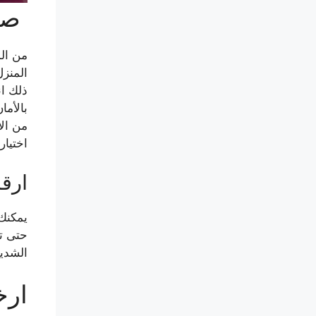
صبا
من ال
المنزل
ذلك ان
بالأما
من الا
اختيار
ارقا
يمكنك
حتى تت
الشديد
ارخ