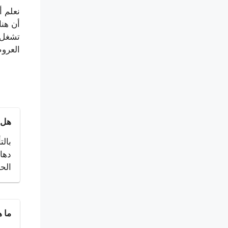
نعلم أ
أن هنا
تشغل ب
العرو
هل 
بالت
دها
الح
ما ه