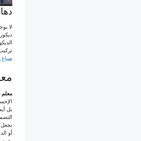
دهان
لا يوج
ديكورا
الديكو
تركيب 
صباغ 
معل
معلم ص
الإحسا
بل أيض
التصم
تجعل و
أو الد
يقوم 