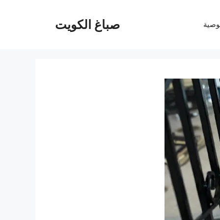
صباغ الكويت
وصية