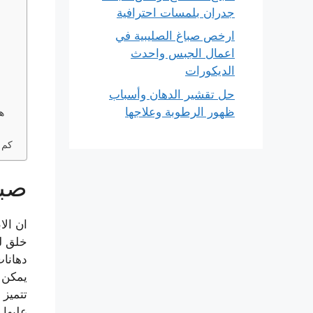
جدران بلمسات احترافية
ارخص صباغ الصليبية في
اعمال الجبس واحدث
الديكورات
حل تقشير الدهان وأسباب
ظهور الرطوبة وعلاجها
ه
كم 
صبا
ان الا
خلق لم
دهانا
يمكن أ
تتميز 
عليها 