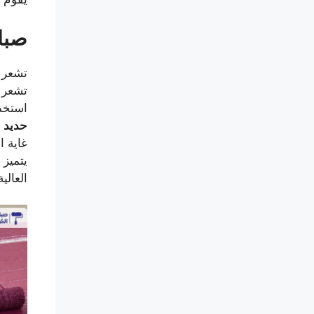
صباغ
تشعر ر
تشعر ب
استخدا
حديد
م
غاية ا
يتميز 
العالية