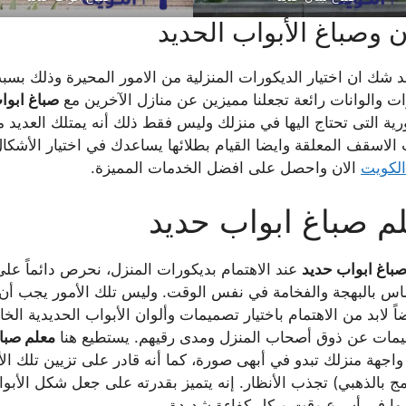
 وصباغ الأبواب الحديد
د شك ان اختيار الديكورات المنزلية من الامور المحيرة وذلك ب
ت والوانات رائعة تجعلنا مميزين عن منازل الآخرين مع
صباغ ابوا
رية التى تحتاج اليها في منزلك وليس فقط ذلك أنه يمتلك العديد 
الاسقف المعلقة وايضا القيام بطلائها يساعدك في اختيار الأشكا
الكويت
الان واحصل على افضل الخدمات المميزة.
م صباغ ابواب حديد
باغ ابواب حديد
عند الاهتمام بديكورات المنزل، نحرص دائماً على
س بالبهجة والفخامة في نفس الوقت. وليس تلك الأمور يجب أن نهت
اً لابد من الاهتمام باختيار تصميمات وألوان الأبواب الحديدية الخ
يمات عن ذوق أصحاب المنزل ومدى رقيهم. يستطيع هنا
معلم صبا
اجهة منزلك تبدو في أبهى صورة، كما أنه قادر على تزيين تلك الأبو
مج بالذهبي) تجذب الأنظار. إنه يتميز بقدرته على جعل شكل الأبواب
بها في أسرع وقت وبكل كفاءة شديدة.