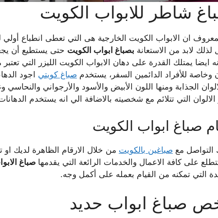
غ شاطر للابواب الكويت
معروف ان الابواب الكويت الخارجية هى التي تعطى انطباع أولي 
 لذلك لابد من الاستعانة
بصباغ ابواب الكويت
حتى يستطيع أن يجع
ه ايضا يمتلك القدرة على دهان الابواب الكويت الليزر التي تعتبر م
ن وخاصة للأفراد الدائمين السفر، يستخدم
صباغ كويتي
اجود الدهانا
لوان الجذابة ومنها اللون الأبيض والأسود والأرجواني والنحاسي وغي
 الالوان التي تتلائم مع شخصيته بالاضافة الي انه يستخدم الدهانات ا
م صباغ ابواب الكويت
 التواصل مع
صباغين بالكويت
من خلال الارقام الظاهرة لديك او تو
طلع على كافة الاعمال والخدمات الرائعة التي يقدمها
صباغ الابو
ة التي تمكنه من القيام بعمله على أكمل وجه.
ص صباغ ابواب حديد